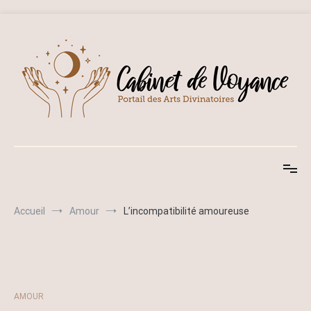
Aller
au
contenu
Cabinet de Voyance
Portail des arts divinatoires
Accueil
Amour
L’incompatibilité amoureuse
AMOUR