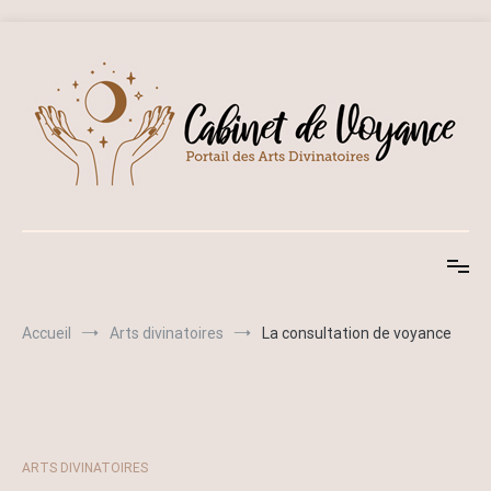
Aller
au
contenu
Cabinet de Voyance
Portail des arts divinatoires
Accueil
Arts divinatoires
La consultation de voyance
ARTS DIVINATOIRES